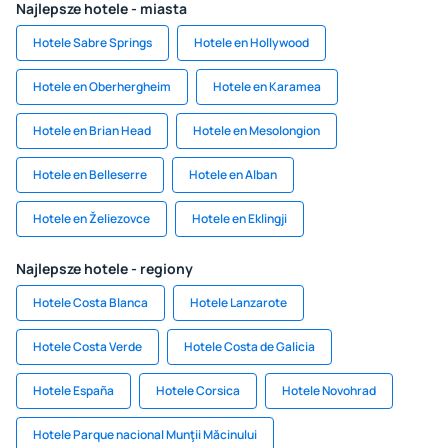
Najlepsze hotele - miasta
Hotele Sabre Springs
Hotele en Hollywood
Hotele en Oberhergheim
Hotele en Karamea
Hotele en Brian Head
Hotele en Mesolongion
Hotele en Belleserre
Hotele en Alban
Hotele en Želiezovce
Hotele en Eklingji
Najlepsze hotele - regiony
Hotele Costa Blanca
Hotele Lanzarote
Hotele Costa Verde
Hotele Costa de Galicia
Hotele España
Hotele Corsica
Hotele Novohrad
Hotele Parque nacional Munţii Măcinului