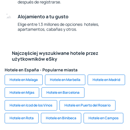
después de registrarse.
Alojamiento a tu gusto
Elige entre 1.3 millones de opciones: hoteles,
apartamentos, cabañas y otros.
Najczęściej wyszukiwane hotele przez
użytkowników eSky
Hotele en España - Popularne miasta
Hotele en Malaga
Hotele en Marbella
Hotele en Madrid
Hotele en Mijas
Hotele en Barcelona
Hotele en Icod de los Vinos
Hotele en Puerto del Rosario
Hotele en Rota
Hotele en Binibeca
Hotele en Campos