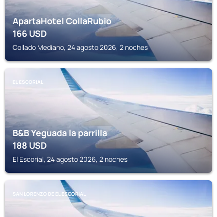
ApartaHotel CollaRubio
166
USD
Collado Mediano, 24 agosto 2026, 2 noches
EL ESCORIAL
B&B Yeguada la parrilla
188
USD
El Escorial, 24 agosto 2026, 2 noches
SAN LORENZO DE EL ESCORIAL