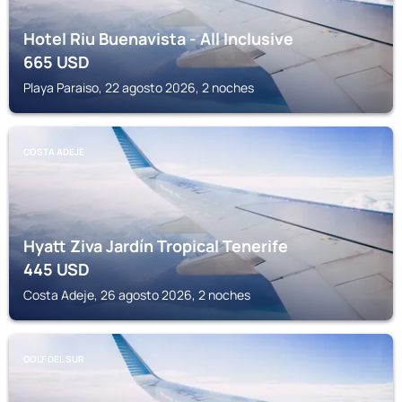
Hotel Riu Buenavista - All Inclusive
665
USD
Playa Paraiso, 22 agosto 2026, 2 noches
COSTA ADEJE
Hyatt Ziva Jardín Tropical Tenerife
445
USD
Costa Adeje, 26 agosto 2026, 2 noches
GOLF DEL SUR