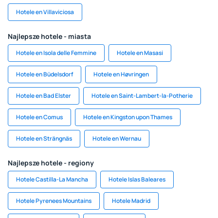
Hotele en Villaviciosa
Najlepsze hotele - miasta
Hotele en Isola delle Femmine
Hotele en Masasi
Hotele en Büdelsdorf
Hotele en Høvringen
Hotele en Bad Elster
Hotele en Saint-Lambert-la-Potherie
Hotele en Comus
Hotele en Kingston upon Thames
Hotele en Strängnäs
Hotele en Wernau
Najlepsze hotele - regiony
Hotele Castilla-La Mancha
Hotele Islas Baleares
Hotele Pyrenees Mountains
Hotele Madrid