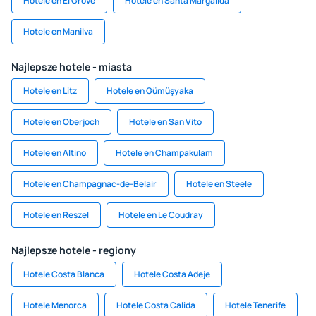
Hotele en El Grove
Hotele en Santa Margalida
Hotele en Manilva
Najlepsze hotele - miasta
Hotele en Litz
Hotele en Gümüşyaka
Hotele en Oberjoch
Hotele en San Vito
Hotele en Altino
Hotele en Champakulam
Hotele en Champagnac-de-Belair
Hotele en Steele
Hotele en Reszel
Hotele en Le Coudray
Najlepsze hotele - regiony
Hotele Costa Blanca
Hotele Costa Adeje
Hotele Menorca
Hotele Costa Calida
Hotele Tenerife