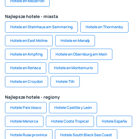
Hotele en Mazarrón
Najlepsze hotele - miasta
Hotele en Steinhaus am Semmering
Hotele en Thormanby
Hotele en East Moline
Hotele en Manaḩ
Hotele en Ampfing
Hotele en Obernburg am Main
Hotele en Reńaca
Hotele en Montemurlo
Hotele en Croydon
Hotele Tilh
Najlepsze hotele - regiony
Hotele País Vasco
Hotele Castilla y León
Hotele Menorca
Hotele Costa Tropical
Hotele España
Hotele Ruse province
Hotele South Black Sea Coast