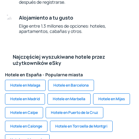
después de registrarse.
Alojamiento a tu gusto
Elige entre 1.3 millones de opciones: hoteles,
apartamentos, cabañas y otros.
Najczęściej wyszukiwane hotele przez
użytkowników eSky
Hotele en España - Popularne miasta
Hotele en Malaga
Hotele en Barcelona
Hotele en Madrid
Hotele en Marbella
Hotele en Mijas
Hotele en Calpe
Hotele en Puerto de la Cruz
Hotele en Calonge
Hotele en Torroella de Montgri