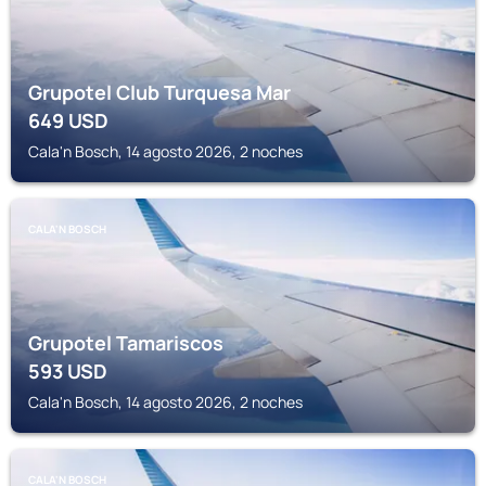
Grupotel Club Turquesa Mar
649
USD
Cala'n Bosch, 14 agosto 2026, 2 noches
CALA'N BOSCH
Grupotel Tamariscos
593
USD
Cala'n Bosch, 14 agosto 2026, 2 noches
CALA'N BOSCH