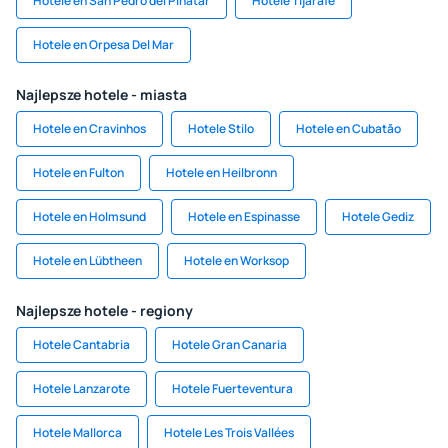
Hotele en San Pedro del Pinatar
Hotele Tijarafe
Hotele en Orpesa Del Mar
Najlepsze hotele - miasta
Hotele en Cravinhos
Hotele Stilo
Hotele en Cubatăo
Hotele en Fulton
Hotele en Heilbronn
Hotele en Holmsund
Hotele en Espinasse
Hotele Gediz
Hotele en Lübtheen
Hotele en Worksop
Najlepsze hotele - regiony
Hotele Cantabria
Hotele Gran Canaria
Hotele Lanzarote
Hotele Fuerteventura
Hotele Mallorca
Hotele Les Trois Vallées