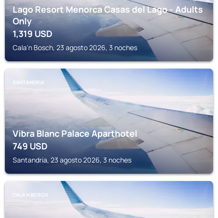
Lago Resort Menorca Casas del Lago - Adults
Only
1,319
USD
Cala'n Bosch, 23 agosto 2026, 3 noches
SANTANDRIA
Vibra Blanc Palace Aparthotel
749
USD
Santandria, 23 agosto 2026, 3 noches
CALA'N BOSCH