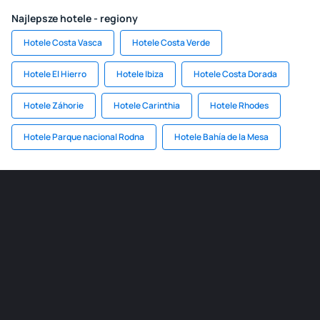
Najlepsze hotele - regiony
Hotele Costa Vasca
Hotele Costa Verde
Hotele El Hierro
Hotele Ibiza
Hotele Costa Dorada
Hotele Záhorie
Hotele Carinthia
Hotele Rhodes
Hotele Parque nacional Rodna
Hotele Bahía de la Mesa