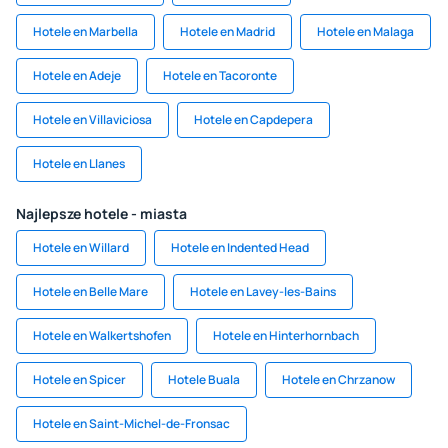
Hotele en Marbella
Hotele en Madrid
Hotele en Malaga
Hotele en Adeje
Hotele en Tacoronte
Hotele en Villaviciosa
Hotele en Capdepera
Hotele en Llanes
Najlepsze hotele - miasta
Hotele en Willard
Hotele en Indented Head
Hotele en Belle Mare
Hotele en Lavey-les-Bains
Hotele en Walkertshofen
Hotele en Hinterhornbach
Hotele en Spicer
Hotele Buala
Hotele en Chrzanow
Hotele en Saint-Michel-de-Fronsac