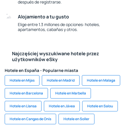
después de registrarse.
Alojamiento a tu gusto
Elige entre 1.3 millones de opciones: hoteles,
apartamentos, cabañas y otros.
Najczęściej wyszukiwane hotele przez
użytkowników eSky
Hotele en España - Popularne miasta
Hotele en Mijas
Hotele en Madrid
Hotele en Malaga
Hotele en Barcelona
Hotele en Marbella
Hotele en Llansa
Hotele en Jávea
Hotele en Salou
Hotele en Cangas de Onís
Hotele en Soller