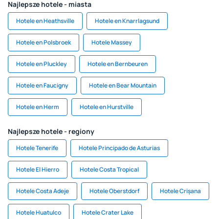
Najlepsze hotele - miasta
Hotele en Heathsville
Hotele en Knarrlagsund
Hotele en Polsbroek
Hotele Massey
Hotele en Pluckley
Hotele en Bernbeuren
Hotele en Faucigny
Hotele en Bear Mountain
Hotele en Herm
Hotele en Hurstville
Najlepsze hotele - regiony
Hotele Tenerife
Hotele Principado de Asturias
Hotele El Hierro
Hotele Costa Tropical
Hotele Costa Adeje
Hotele Oberstdorf
Hotele Crișana
Hotele Huatulco
Hotele Crater Lake