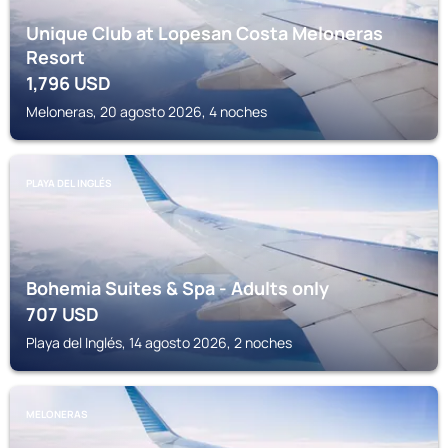
Unique Club at Lopesan Costa Meloneras
Resort
1,796
USD
Meloneras, 20 agosto 2026, 4 noches
PLAYA DEL INGLÉS
Bohemia Suites & Spa - Adults only
707
USD
Playa del Inglés, 14 agosto 2026, 2 noches
MELONERAS