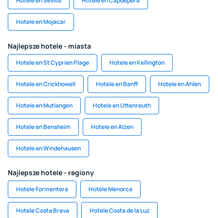
Hotele en Sevilla
Hotele en Capdepera
Hotele en Mojacar
Najlepsze hotele - miasta
Hotele en St Cyprien Plage
Hotele en Kellington
Hotele en Crickhowell
Hotele en Banff
Hotele en Ahlen
Hotele en Mutlangen
Hotele en Uttenreuth
Hotele en Bensheim
Hotele en Alzen
Hotele en Windehausen
Najlepsze hotele - regiony
Hotele Formentera
Hotele Menorca
Hotele Costa Brava
Hotele Costa de la Luz