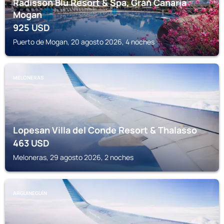
Radisson Blu Resort & Spa, Gran Canaria
Mogan
925
USD
Puerto de Mogan, 20 agosto 2026, 4 noches
MELONERAS
Lopesan Villa del Conde Resort & Thalasso
463
USD
Meloneras, 29 agosto 2026, 2 noches
ARGUINEGUÍN