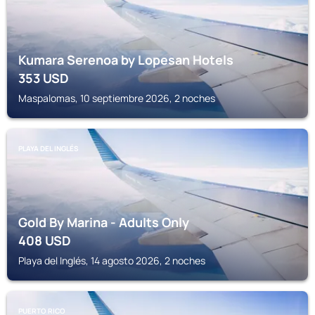
Kumara Serenoa by Lopesan Hotels
353
USD
Maspalomas, 10 septiembre 2026, 2 noches
PLAYA DEL INGLÉS
Gold By Marina - Adults Only
408
USD
Playa del Inglés, 14 agosto 2026, 2 noches
PUERTO RICO