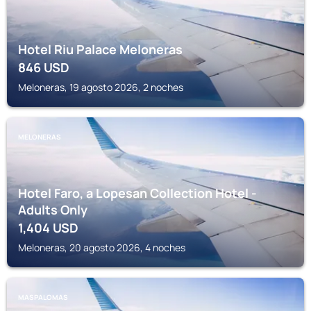
Hotel Riu Palace Meloneras
846
USD
Meloneras, 19 agosto 2026, 2 noches
MELONERAS
Hotel Faro, a Lopesan Collection Hotel -
Adults Only
1,404
USD
Meloneras, 20 agosto 2026, 4 noches
MASPALOMAS