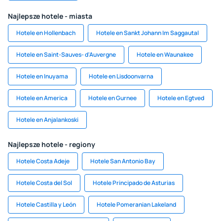
Najlepsze hotele - miasta
Hotele en Hollenbach
Hotele en Sankt Johann Im Saggautal
Hotele en Saint-Sauves- d'Auvergne
Hotele en Waunakee
Hotele en Inuyama
Hotele en Lisdoonvarna
Hotele en America
Hotele en Gurnee
Hotele en Egtved
Hotele en Anjalankoski
Najlepsze hotele - regiony
Hotele Costa Adeje
Hotele San Antonio Bay
Hotele Costa del Sol
Hotele Principado de Asturias
Hotele Castilla y León
Hotele Pomeranian Lakeland