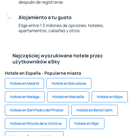
después de registrarse.
Alojamiento a tu gusto
Elige entre 1.3 millones de opciones: hoteles,
apartamentos, cabañas y otros.
Najczęściej wyszukiwane hotele przez
użytkowników eSky
Hotele en España - Popularne miasta
Hotele en Madrid
Hotele en Barcelona
Hotele en Malaga
Hotele en Marbella
Hotele en Mijas
Hotele en San Pedro del Pinatar
Hotele en Benicŕssim
Hotele en Rincón de la Victoria
Hotele en Níjar