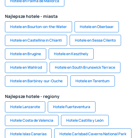
Hotele en Palma de Mallorca
Najlepsze hotele - miasta
Hotele en Bourton-on-the-Water
Hotele en Oberbaar
Hotele en Castellina in Chianti
Hotele en Sessa Cilento
Hotele en Brugine
Hotele en Keszthely
Hotele en Wahlrod
Hotele en South Brunswick Terrace
Hotele en Barbirey-sur-Ouche
Hotele en Tarentum
Najlepsze hotele - regiony
Hotele Lanzarote
Hotele Fuerteventura
Hotele Costa de Valencia
Hotele Castilla y León
Hotele Islas Canarias
Hotele Carlsbad Caverns National Park