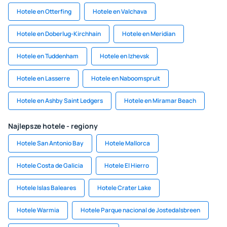
Hotele en Otterfing
Hotele en Valchava
Hotele en Doberlug-Kirchhain
Hotele en Meridian
Hotele en Tuddenham
Hotele en Izhevsk
Hotele en Lasserre
Hotele en Naboomspruit
Hotele en Ashby Saint Ledgers
Hotele en Miramar Beach
Najlepsze hotele - regiony
Hotele San Antonio Bay
Hotele Mallorca
Hotele Costa de Galicia
Hotele El Hierro
Hotele Islas Baleares
Hotele Crater Lake
Hotele Warmia
Hotele Parque nacional de Jostedalsbreen