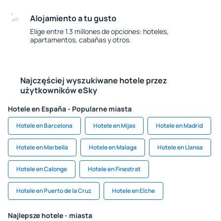
Alojamiento a tu gusto
Elige entre 1.3 millones de opciones: hoteles,
apartamentos, cabañas y otros.
Najczęściej wyszukiwane hotele przez
użytkowników eSky
Hotele en España - Popularne miasta
Hotele en Barcelona
Hotele en Mijas
Hotele en Madrid
Hotele en Marbella
Hotele en Malaga
Hotele en Llansa
Hotele en Calonge
Hotele en Finestrat
Hotele en Puerto de la Cruz
Hotele en Elche
Najlepsze hotele - miasta