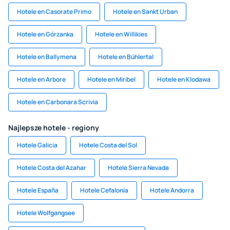
Hotele en Casorate Primo
Hotele en Sankt Urban
Hotele en Górzanka
Hotele en Willikies
Hotele en Ballymena
Hotele en Bühlertal
Hotele en Arbore
Hotele en Miribel
Hotele en Klodawa
Hotele en Carbonara Scrivia
Najlepsze hotele - regiony
Hotele Galicia
Hotele Costa del Sol
Hotele Costa del Azahar
Hotele Sierra Nevada
Hotele España
Hotele Cefalonia
Hotele Andorra
Hotele Wolfgangsee