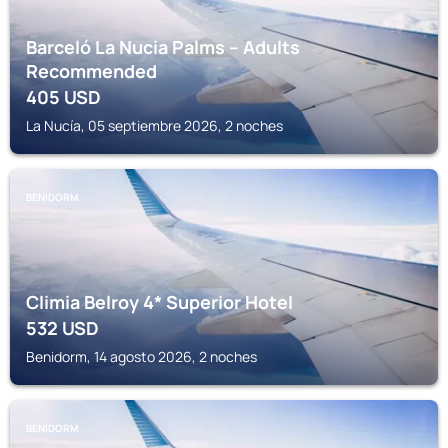
Barceló La Nucia Palms – Adults
Recommended
405
USD
La Nucía, 05 septiembre 2026, 2 noches
BENIDORM
Climia Belroy 4* Superior Hotel
532
USD
Benidorm, 14 agosto 2026, 2 noches
BENIDORM