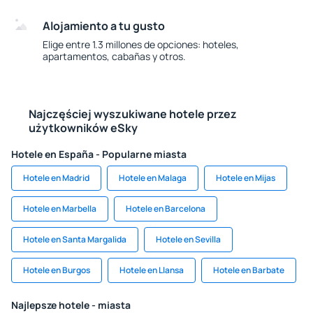
Alojamiento a tu gusto
Elige entre 1.3 millones de opciones: hoteles,
apartamentos, cabañas y otros.
Najczęściej wyszukiwane hotele przez
użytkowników eSky
Hotele en España - Popularne miasta
Hotele en Madrid
Hotele en Malaga
Hotele en Mijas
Hotele en Marbella
Hotele en Barcelona
Hotele en Santa Margalida
Hotele en Sevilla
Hotele en Burgos
Hotele en Llansa
Hotele en Barbate
Najlepsze hotele - miasta