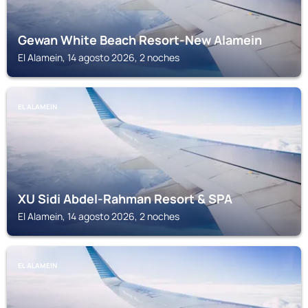
Gewan White Beach Resort-New Alamein
El Alamein, 14 agosto 2026, 2 noches
EL ALAMEIN
XU Sidi Abdel-Rahman Resort & SPA
El Alamein, 14 agosto 2026, 2 noches
EL ALAMEIN