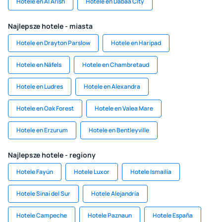
Hotele en Al Arish
Hotele en Dabaa City
Najlepsze hotele - miasta
Hotele en Drayton Parslow
Hotele en Haripad
Hotele en Näfels
Hotele en Chambretaud
Hotele en Ludres
Hotele en Alexandra
Hotele en Oak Forest
Hotele en Valea Mare
Hotele en Erzurum
Hotele en Bentleyville
Najlepsze hotele - regiony
Hotele Fayún
Hotele Luxor
Hotele Ismailía
Hotele Sinaí del Sur
Hotele Alejandría
Hotele Campeche
Hotele Paznaun
Hotele España