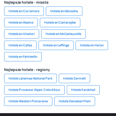
Najlepsze hotele - miasta
Hotele en Curramore
Hotele en Naivasha
Hotele en Abama
Hotele en Camarajibe
Hotele en Vinatori
Hotele en McGaheysville
Hotele en Callas
Hotele en Leffinge
Hotele en Hai'an
Hotele en Fehrbellin
Najlepsze hotele - regiony
Hotele Lahemaa National Park
Hotele Zermatt
Hotele Provence-Alpes-Cote d'Azur
Hotele Kardzhali
Hotele Western Pomerania
Hotele Danubian Plain