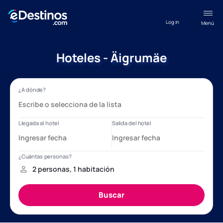
Log in
Menú
Hoteles - Äigrumäe