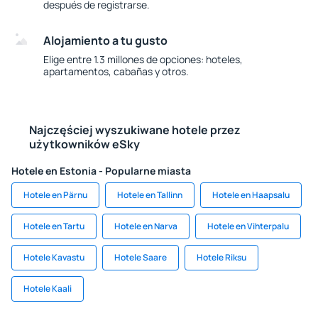
después de registrarse.
Alojamiento a tu gusto
Elige entre 1.3 millones de opciones: hoteles,
apartamentos, cabañas y otros.
Najczęściej wyszukiwane hotele przez
użytkowników eSky
Hotele en Estonia - Popularne miasta
Hotele en Pärnu
Hotele en Tallinn
Hotele en Haapsalu
Hotele en Tartu
Hotele en Narva
Hotele en Vihterpalu
Hotele Kavastu
Hotele Saare
Hotele Riksu
Hotele Kaali