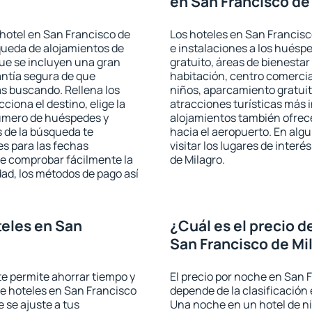
en San Francisco de
hotel en San Francisco de
Los hoteles en San Francisco
squeda de alojamientos de
e instalaciones a los hués
que se incluyen una gran
gratuito, áreas de bienestar
antía segura de que
habitación, centro comercia
s buscando. Rellena los
niños, aparcamiento gratuito
iona el destino, elige la
atracciones turísticas más 
número de huéspedes y
alojamientos también ofrece
s de la búsqueda te
hacia el aeropuerto. En al
es para las fechas
visitar los lugares de inter
de comprobar fácilmente la
de Milagro.
udad, los métodos de pago así
eles en San
¿Cuál es el precio d
San Francisco de Mi
 te permite ahorrar tiempo y
El precio por noche en San F
de hoteles en San Francisco
depende de la clasificación e
 se ajuste a tus
Una noche en un hotel de ni