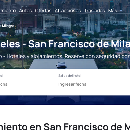
amiento
Autos
Ofertas
Atracciones
Traslados
Más
e Milagro
eles - San Francisco de Mil
o - Hoteles y alojamientos. Reserve con seguridad con
miento en San Francisco de M