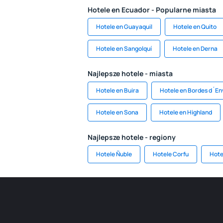
Hotele en Ecuador - Popularne miasta
Hotele en Guayaquil
Hotele en Quito
Hotele en Sangolquí
Hotele en Derna
Najlepsze hotele - miasta
Hotele en Buira
Hotele en Bordes d´En
Hotele en Sona
Hotele en Highland
Najlepsze hotele - regiony
Hotele Ñuble
Hotele Corfu
Hote