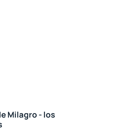
e Milagro - los
s