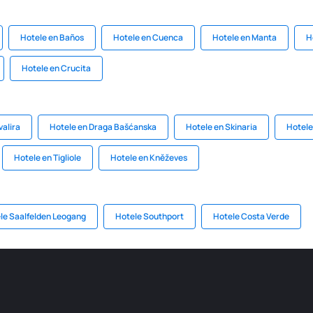
Hotele en Baños
Hotele en Cuenca
Hotele en Manta
H
Hotele en Crucita
valira
Hotele en Draga Bašćanska
Hotele en Skinaria
Hotele
Hotele en Tigliole
Hotele en Kněževes
le Saalfelden Leogang
Hotele Southport
Hotele Costa Verde