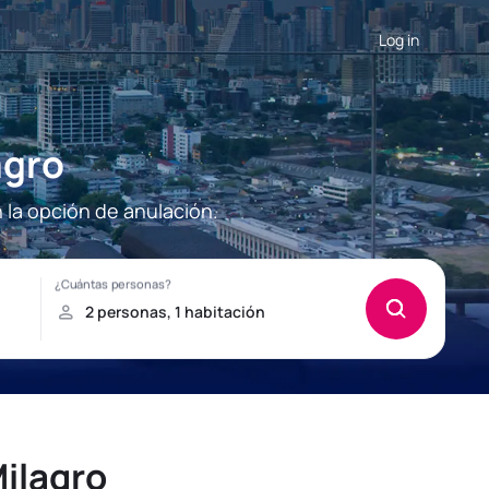
Log in
agro
 la opción de anulación.
ilagro