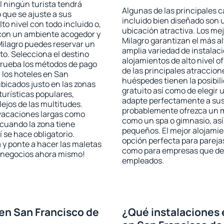
l ningún turista tendrá
Algunas de las principales c
 que se ajuste a sus
incluido bien diseñado son 
to nivel con todo incluido o,
ubicación atractiva. Los me
s con un ambiente acogedor y
Milagro garantizan el más al
Milagro puedes reservar un
amplia variedad de instalac
o. Selecciona el destino
alojamientos de alto nivel o
mprueba los métodos de pago
de las principales atraccion
n los hoteles en San
huéspedes tienen la posibil
bicados justo en las zonas
gratuito así como de elegir 
turísticas populares,
adapte perfectamente a sus 
jos de las multitudes.
probablemente ofrezca un m
 vacaciones largas como
como un spa o gimnasio, así
cuando la zona tiene
pequeños. El mejor alojamie
 se hace obligatorio.
opción perfecta para parejas,
 y ponte a hacer las maletas
como para empresas que des
de negocios ahora mismo!
empleados.
en San Francisco de
¿Qué instalaciones 