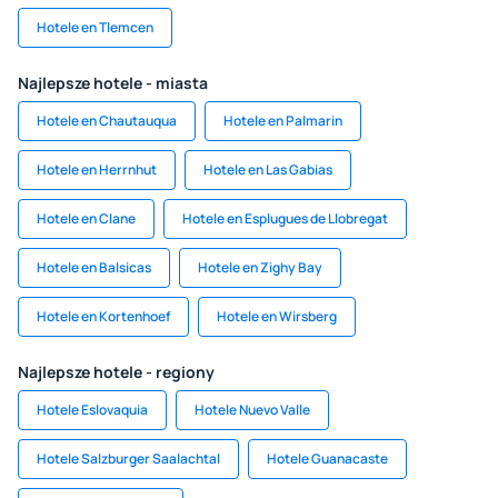
Hotele en Tlemcen
Najlepsze hotele - miasta
Hotele en Chautauqua
Hotele en Palmarin
Hotele en Herrnhut
Hotele en Las Gabias
Hotele en Clane
Hotele en Esplugues de Llobregat
Hotele en Balsicas
Hotele en Zighy Bay
Hotele en Kortenhoef
Hotele en Wirsberg
Najlepsze hotele - regiony
Hotele Eslovaquia
Hotele Nuevo Valle
Hotele Salzburger Saalachtal
Hotele Guanacaste