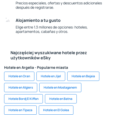
Precios especiales, ofertas y descuentos adicionales
después de registrarse.
Alojamiento a tu gusto
Elige entre 1.3 millones de opciones: hoteles,
apartamentos, cabañas y otros.
Najczęściej wyszukiwane hotele przez
użytkowników eSky
Hotele en Argelia - Popularne miasta
Hotele en Oran
Hotele en Jijel
Hotele en Bejaia
Hotele en Algiers
Hotele en Mostaganem
Hotele Bordj El Kiffan
Hotele en Batna
Hotele en Tipaza
Hotele en El Golea