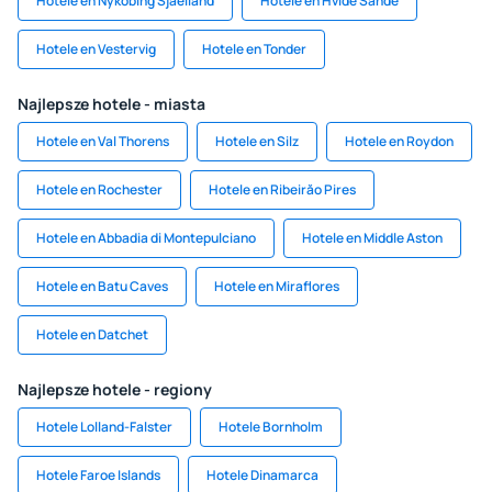
Hotele en Nykobing Sjaelland
Hotele en Hvide Sande
Hotele en Vestervig
Hotele en Tonder
Najlepsze hotele - miasta
Hotele en Val Thorens
Hotele en Silz
Hotele en Roydon
Hotele en Rochester
Hotele en Ribeirăo Pires
Hotele en Abbadia di Montepulciano
Hotele en Middle Aston
Hotele en Batu Caves
Hotele en Miraflores
Hotele en Datchet
Najlepsze hotele - regiony
Hotele Lolland-Falster
Hotele Bornholm
Hotele Faroe Islands
Hotele Dinamarca