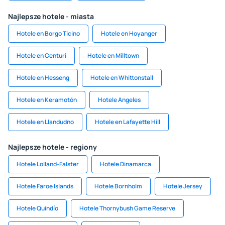
Najlepsze hotele - miasta
Hotele en Borgo Ticino
Hotele en Hoyanger
Hotele en Centuri
Hotele en Milltown
Hotele en Hesseng
Hotele en Whittonstall
Hotele en Keramotón
Hotele Angeles
Hotele en Llandudno
Hotele en Lafayette Hill
Najlepsze hotele - regiony
Hotele Lolland-Falster
Hotele Dinamarca
Hotele Faroe Islands
Hotele Bornholm
Hotele Jersey
Hotele Quindío
Hotele Thornybush Game Reserve