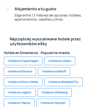
Alojamiento a tu gusto
Elige entre 1.3 millones de opciones: hoteles,
apartamentos, cabañas y otros.
Najczęściej wyszukiwane hotele przez
użytkowników eSky
Hotele en Dinamarca - Popularne miasta
Hotele en Copenhagen
Hotele en Lokken
Hotele en Blavand
Hotele en Ebeltoft
Hotele en Romo-Molby
Hotele en Bedsted Thy
Hotele en Logstor
Hotele en Silkeborg
Hotele en Yderby
Hotele en Hampen