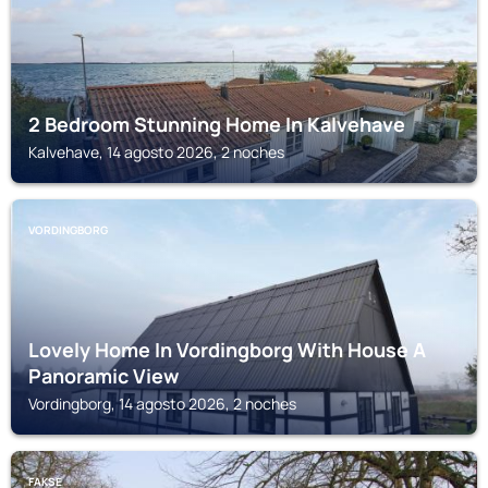
2 Bedroom Stunning Home In Kalvehave
Kalvehave, 14 agosto 2026, 2 noches
VORDINGBORG
Lovely Home In Vordingborg With House A
Panoramic View
Vordingborg, 14 agosto 2026, 2 noches
FAKSE