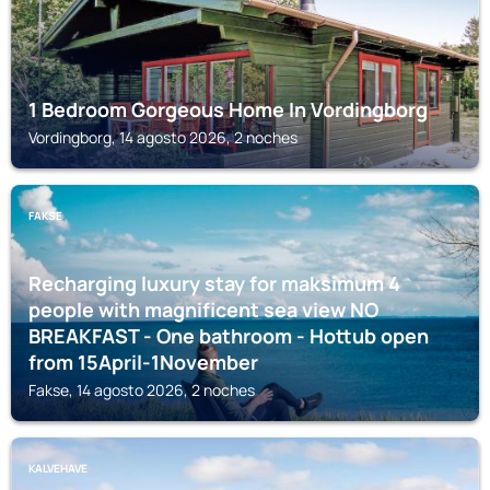
1 Bedroom Gorgeous Home In Vordingborg
Vordingborg, 14 agosto 2026, 2 noches
FAKSE
Recharging luxury stay for maksimum 4
people with magnificent sea view NO
BREAKFAST - One bathroom - Hottub open
from 15April-1November
Fakse, 14 agosto 2026, 2 noches
KALVEHAVE