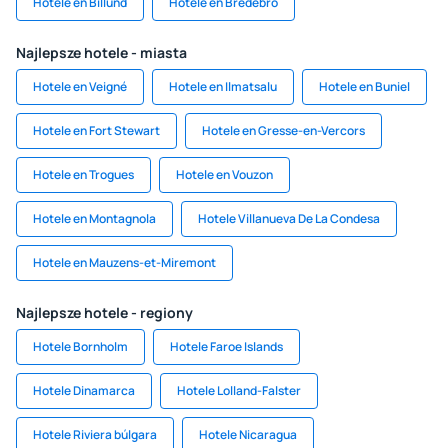
Hotele en Billund
Hotele en Bredebro
Najlepsze hotele - miasta
Hotele en Veigné
Hotele en Ilmatsalu
Hotele en Buniel
Hotele en Fort Stewart
Hotele en Gresse-en-Vercors
Hotele en Trogues
Hotele en Vouzon
Hotele en Montagnola
Hotele Villanueva De La Condesa
Hotele en Mauzens-et-Miremont
Najlepsze hotele - regiony
Hotele Bornholm
Hotele Faroe Islands
Hotele Dinamarca
Hotele Lolland-Falster
Hotele Riviera búlgara
Hotele Nicaragua