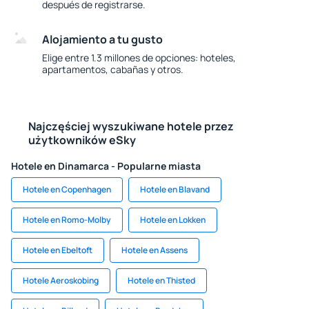
después de registrarse.
Alojamiento a tu gusto
Elige entre 1.3 millones de opciones: hoteles,
apartamentos, cabañas y otros.
Najczęściej wyszukiwane hotele przez
użytkowników eSky
Hotele en Dinamarca - Popularne miasta
Hotele en Copenhagen
Hotele en Blavand
Hotele en Romo-Molby
Hotele en Lokken
Hotele en Ebeltoft
Hotele en Assens
Hotele Aeroskobing
Hotele en Thisted