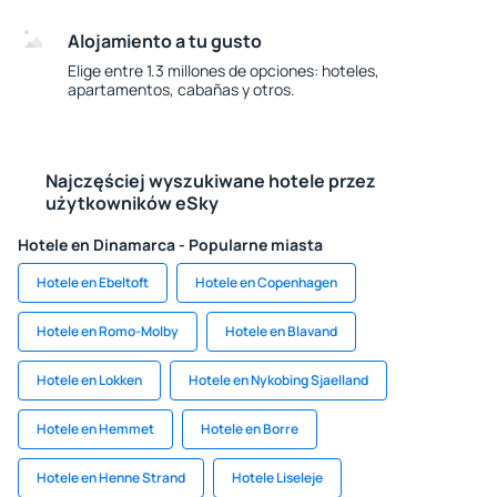
Alojamiento a tu gusto
Elige entre 1.3 millones de opciones: hoteles,
apartamentos, cabañas y otros.
Najczęściej wyszukiwane hotele przez
użytkowników eSky
Hotele en Dinamarca - Popularne miasta
Hotele en Ebeltoft
Hotele en Copenhagen
Hotele en Romo-Molby
Hotele en Blavand
Hotele en Lokken
Hotele en Nykobing Sjaelland
Hotele en Hemmet
Hotele en Borre
Hotele en Henne Strand
Hotele Liseleje