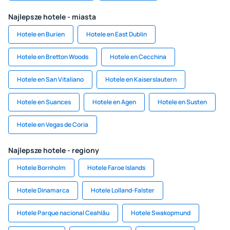
Najlepsze hotele - miasta
Hotele en Burien
Hotele en East Dublin
Hotele en Bretton Woods
Hotele en Cecchina
Hotele en San Vitaliano
Hotele en Kaiserslautern
Hotele en Suances
Hotele en Agen
Hotele en Susten
Hotele en Vegas de Coria
Najlepsze hotele - regiony
Hotele Bornholm
Hotele Faroe Islands
Hotele Dinamarca
Hotele Lolland-Falster
Hotele Parque nacional Ceahlău
Hotele Swakopmund