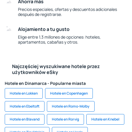
Ahorra más
Precios especiales, ofertas y descuentos adicionales
después de registrarse.
Alojamiento a tu gusto
Elige entre 1.3 millones de opciones: hoteles,
apartamentos, cabañas y otros.
Najczęściej wyszukiwane hotele przez
użytkowników eSky
Hotele en Dinamarca - Popularne miasta
Hotele en Lokken
Hotele en Copenhagen
Hotele en Ebeltoft
Hotele en Romo-Molby
Hotele en Blavand
Hotele en Rorvig
Hotele en Knebel