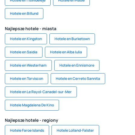
Hotele en Tisvildeleje
Hotele en Hasle
Hotele en Billund
Najlepsze hotele - miasta
Hotele en Kingston
Hotele en Burketown
Hotele en Saidia
Hotele en Alba Iulia
Hotele en Westerham
Hotele en Ennismore
Hotele en Torviscon
Hotele en Cerreto Sannita
Hotele en Le Rayol-Canadel-sur-Mer
Hotele Magdalena De Kino
Najlepsze hotele - regiony
Hotele Faroe Islands
Hotele Lolland-Falster