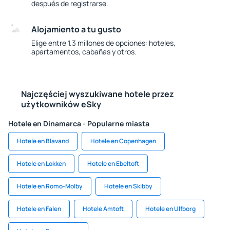
después de registrarse.
Alojamiento a tu gusto
Elige entre 1.3 millones de opciones: hoteles,
apartamentos, cabañas y otros.
Najczęściej wyszukiwane hotele przez
użytkowników eSky
Hotele en Dinamarca - Popularne miasta
Hotele en Blavand
Hotele en Copenhagen
Hotele en Lokken
Hotele en Ebeltoft
Hotele en Romo-Molby
Hotele en Skibby
Hotele en Falen
Hotele Amtoft
Hotele en Ulfborg