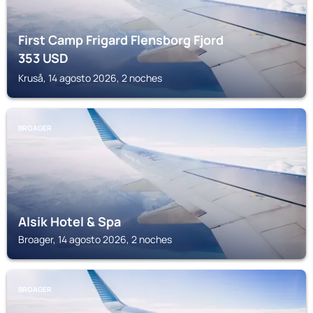
First Camp Frigard Flensborg Fjord
353
USD
Kruså, 14 agosto 2026, 2 noches
BROAGER
Alsik Hotel & Spa
Broager, 14 agosto 2026, 2 noches
BROAGER