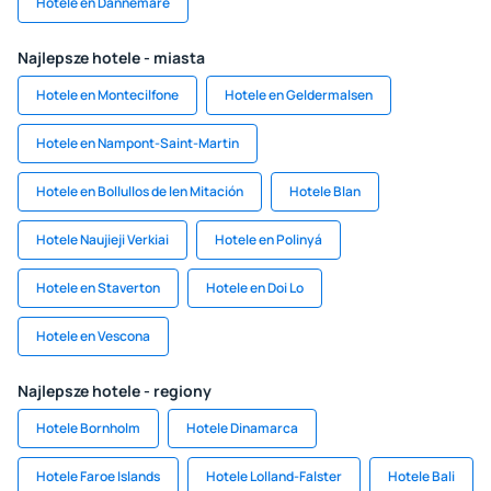
Hotele en Dannemare
Najlepsze hotele - miasta
Hotele en Montecilfone
Hotele en Geldermalsen
Hotele en Nampont-Saint-Martin
Hotele en Bollullos de len Mitación
Hotele Blan
Hotele Naujieji Verkiai
Hotele en Polinyá
Hotele en Staverton
Hotele en Doi Lo
Hotele en Vescona
Najlepsze hotele - regiony
Hotele Bornholm
Hotele Dinamarca
Hotele Faroe Islands
Hotele Lolland-Falster
Hotele Bali