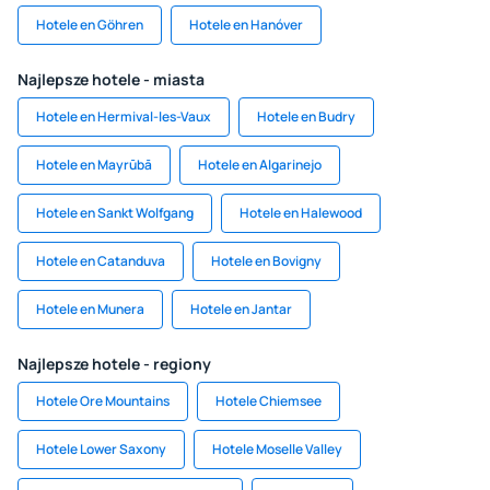
Hotele en Göhren
Hotele en Hanóver
Najlepsze hotele - miasta
Hotele en Hermival-les-Vaux
Hotele en Budry
Hotele en Mayrūbā
Hotele en Algarinejo
Hotele en Sankt Wolfgang
Hotele en Halewood
Hotele en Catanduva
Hotele en Bovigny
Hotele en Munera
Hotele en Jantar
Najlepsze hotele - regiony
Hotele Ore Mountains
Hotele Chiemsee
Hotele Lower Saxony
Hotele Moselle Valley