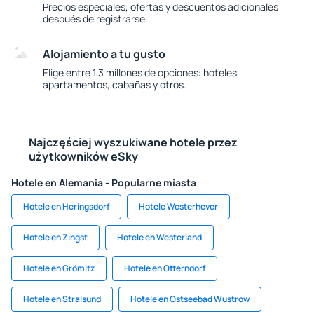
Precios especiales, ofertas y descuentos adicionales
después de registrarse.
Alojamiento a tu gusto
Elige entre 1.3 millones de opciones: hoteles,
apartamentos, cabañas y otros.
Najczęściej wyszukiwane hotele przez
użytkowników eSky
Hotele en Alemania - Popularne miasta
Hotele en Heringsdorf
Hotele Westerhever
Hotele en Zingst
Hotele en Westerland
Hotele en Grömitz
Hotele en Otterndorf
Hotele en Stralsund
Hotele en Ostseebad Wustrow