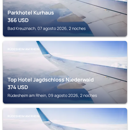
Parkhotel Kurhaus
366
USD
Bad Kreuznach, 07 agosto 2026, 2 noches
RÜDESHEIM AM RHEIN
Top Hotel Jagdschloss Niederwald
374
USD
Rüdesheim am Rhein, 09 agosto 2026, 2 noches
RÜDESHEIM AM RHEIN