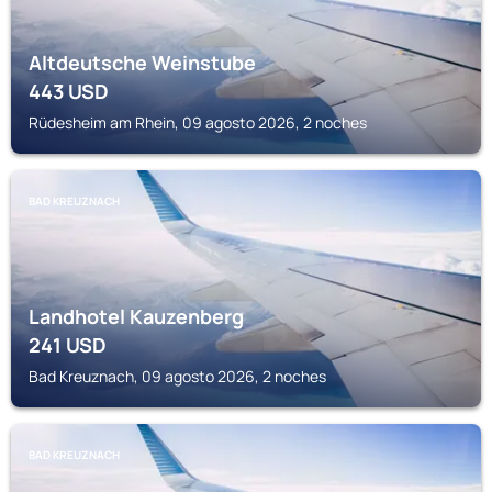
Altdeutsche Weinstube
443
USD
Rüdesheim am Rhein, 09 agosto 2026, 2 noches
BAD KREUZNACH
Landhotel Kauzenberg
241
USD
Bad Kreuznach, 09 agosto 2026, 2 noches
BAD KREUZNACH