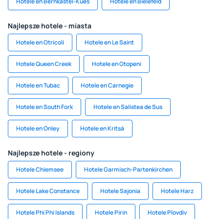
Hotele en Bernkastel-Kues
Hotele en Bielefeld
Najlepsze hotele - miasta
Hotele en Otricoli
Hotele en Le Saint
Hotele Queen Creek
Hotele en Otopeni
Hotele en Tubac
Hotele en Carnegie
Hotele en South Fork
Hotele en Salistea de Sus
Hotele en Onley
Hotele en Kritsá
Najlepsze hotele - regiony
Hotele Chiemsee
Hotele Garmisch-Partenkirchen
Hotele Lake Constance
Hotele Sajonia
Hotele Harz
Hotele Phi Phi Islands
Hotele Pirin
Hotele Plovdiv