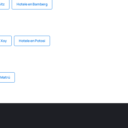
itz
Hotele en Bamberg
 Xoy
Hotele en Potosi
 Matrú