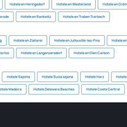
Hotele en Heringsdorf
Hotele en Westerland
Hotele en Gröm
gerode
Hotele en Rankwitz
Hotele en Traben Trarbach
g
Hotele en Zlatarei
Hotele en Jullouville-les-Pins
Hotele en
terloo
Hotele en Langenzersdorf
Hotele en Glen Carbon
Hotele Sajonia
Hotele Suiza sajona
Hotele Harz
Hotele
otele Madeira
Hotele Delaware Beaches
Hotele Costa Central