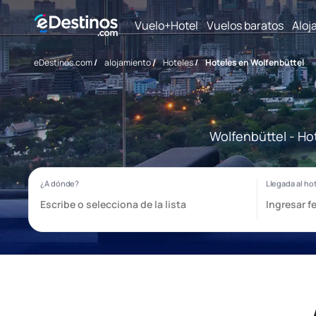
Vuelo+Hotel
Vuelos baratos
Aloj
eDestinos.com
/
alojamiento
/
Hoteles
/
Hoteles en Wolfenbüttel
Wolfenbüttel - Ho