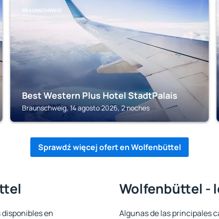
BRAUNSCHWEIG
Best Western Plus Hotel StadtPalais
Braunschweig, 14 agosto 2026, 2 noches
Sprawdź więcej ofert en Wolfenbüttel
ttel
Wolfenbüttel - 
 disponibles en
Algunas de las principales c