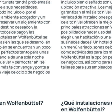
n turista tendrá problemas a
incluido bien diseñado son 
te a sus necesidades.
ubicación atractiva. Los me
odo incluido o, por el
garantizan el más alto nivel
n ambiente acogedor y un
variedad de instalaciones p
reservar un alojamiento con
de alto nivel ofrecen la mejo
 destino deseado y la
principales atracciones en 
todos de pago y las
posibilidad de hacer uso de
hoteles en Wolfenbüttel se
elegir una habitación o una
as en las que se desarrollan
sus necesidades. Un hotel d
mbién se encuentran un poco
un menú variado, zonas de b
n perfectos tanto para unas
como actividades para los m
ancia de una sola noche
Wolfenbüttel es la opción pe
e ver y pernoctar ahí se
de negocios, así como para
e más te convenga y ponte a
talleres para sus empleados
 viaje de ocio o de negocios
en Wolfenbüttel?
¿Qué instalaciones 
en Wolfenbüttel?