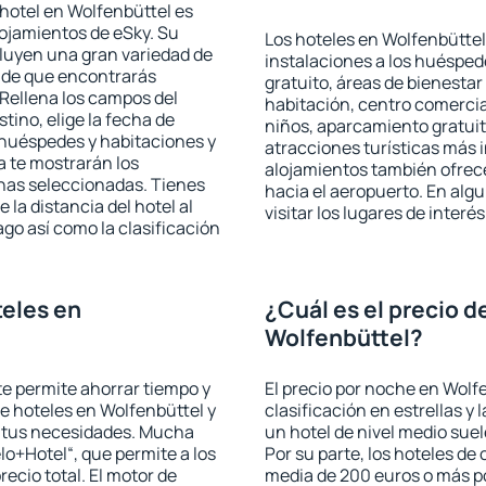
hotel en Wolfenbüttel es
lojamientos de eSky. Su
Los hoteles en Wolfenbüttel 
cluyen una gran variedad de
instalaciones a los huéspe
a de que encontrarás
gratuito, áreas de bienestar
Rellena los campos del
habitación, centro comercia
tino, elige la fecha de
niños, aparcamiento gratuito
 huéspedes y habitaciones y
atracciones turísticas más 
a te mostrarán los
alojamientos también ofrece
chas seleccionadas. Tienes
hacia el aeropuerto. En al
 la distancia del hotel al
visitar los lugares de inter
ago así como la clasificación
eles en
¿Cuál es el precio d
Wolfenbüttel?
 te permite ahorrar tiempo y
El precio por noche en Wolf
de hoteles en Wolfenbüttel y
clasificación en estrellas y
a tus necesidades. Mucha
un hotel de nivel medio suel
lo+Hotel“, que permite a los
Por su parte, los hoteles de
ecio total. El motor de
media de 200 euros o más p