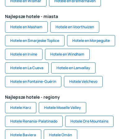
Hotele en Wismar
Hotele en Bremerhaven
Najlepsze hotele - miasta
Hotele en Masham
Hotele en Voorthuizen
Hotele en Smarjeske Toplice
Hotele en Morpeguite
Hotele en Irvine
Hotele en Windham
Hotele en La Cueva
Hotele en Lanvallay
Hotele en Fontaine-Guérin
Hotele Velchevo
Najlepsze hotele - regiony
Hotele Harz
Hotele Moselle Valley
Hotele Renania-Palatinado
Hotele Ore Mountains
Hotele Baviera
Hotele Omán