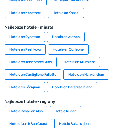
Hotele en Dortmund
Hotele en Niederdorla
Hotele en Konstanz
Hotele en Kassel
Najlepsze hotele - miasta
Hotele en Eynatten
Hotele en Authon
Hotele en Peshkovo
Hotele en Corleone
Hotele en Telscombe Cliffs
Hotele en Allumiere
Hotele en Castiglione Falletto
Hotele en Nankunshan
Hotele en Lédignan
Hotele en Paradise Island
Najlepsze hotele - regiony
Hotele Bavarian Alps
Hotele Rugen
Hotele North Sea Coast
Hotele Suiza sajona