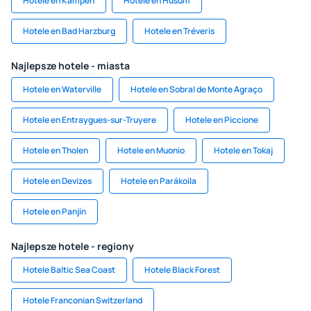
Hotele en Kampen
Hotele en Husum
Hotele en Bad Harzburg
Hotele en Tréveris
Najlepsze hotele - miasta
Hotele en Waterville
Hotele en Sobral de Monte Agraço
Hotele en Entraygues-sur-Truyere
Hotele en Piccione
Hotele en Tholen
Hotele en Muonio
Hotele en Tokaj
Hotele en Devizes
Hotele en Parákoila
Hotele en Panjín
Najlepsze hotele - regiony
Hotele Baltic Sea Coast
Hotele Black Forest
Hotele Franconian Switzerland