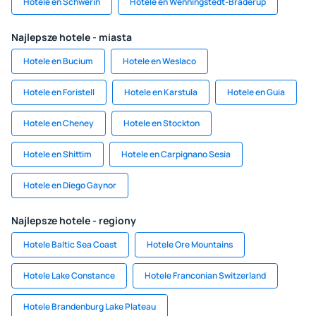
Hotele en Schwerin
Hotele en Wenningstedt-Braderup
Najlepsze hotele - miasta
Hotele en Bucium
Hotele en Weslaco
Hotele en Foristell
Hotele en Karstula
Hotele en Guia
Hotele en Cheney
Hotele en Stockton
Hotele en Shittim
Hotele en Carpignano Sesia
Hotele en Diego Gaynor
Najlepsze hotele - regiony
Hotele Baltic Sea Coast
Hotele Ore Mountains
Hotele Lake Constance
Hotele Franconian Switzerland
Hotele Brandenburg Lake Plateau