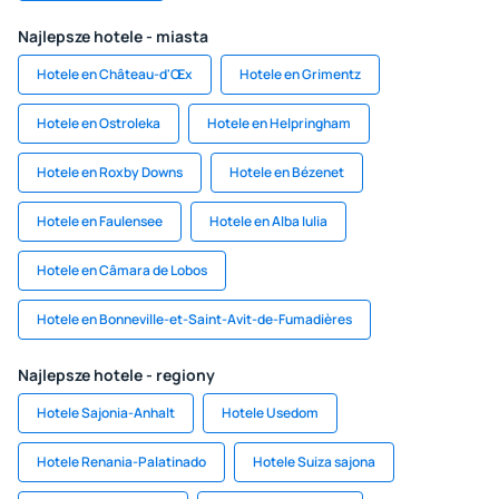
Najlepsze hotele - miasta
Hotele en Château-d'Œx
Hotele en Grimentz
Hotele en Ostroleka
Hotele en Helpringham
Hotele en Roxby Downs
Hotele en Bézenet
Hotele en Faulensee
Hotele en Alba Iulia
Hotele en Câmara de Lobos
Hotele en Bonneville-et-Saint-Avit-de-Fumadières
Najlepsze hotele - regiony
Hotele Sajonia-Anhalt
Hotele Usedom
Hotele Renania-Palatinado
Hotele Suiza sajona