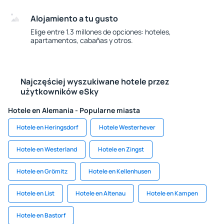
Alojamiento a tu gusto
Elige entre 1.3 millones de opciones: hoteles,
apartamentos, cabañas y otros.
Najczęściej wyszukiwane hotele przez
użytkowników eSky
Hotele en Alemania - Popularne miasta
Hotele en Heringsdorf
Hotele Westerhever
Hotele en Westerland
Hotele en Zingst
Hotele en Grömitz
Hotele en Kellenhusen
Hotele en List
Hotele en Altenau
Hotele en Kampen
Hotele en Bastorf