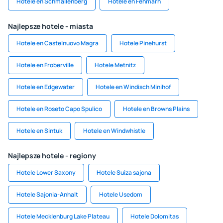
Hotele en Schmallenberg
Hotele en Fehmarn
Najlepsze hotele - miasta
Hotele en Castelnuovo Magra
Hotele Pinehurst
Hotele en Froberville
Hotele Metnitz
Hotele en Edgewater
Hotele en Windisch Minihof
Hotele en Roseto Capo Spulico
Hotele en Browns Plains
Hotele en Sintuk
Hotele en Windwhistle
Najlepsze hotele - regiony
Hotele Lower Saxony
Hotele Suiza sajona
Hotele Sajonia-Anhalt
Hotele Usedom
Hotele Mecklenburg Lake Plateau
Hotele Dolomitas