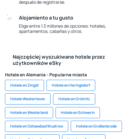
después de registrarse.
Alojamiento a tu gusto
Elige entre 1.3 millones de opciones: hoteles,
apartamentos, cabañas y otros.
Najczęściej wyszukiwane hotele przez
użytkowników eSky
Hotele en Alemania - Popularne miasta
Hotele en Zingst
Hotele en Heringsdorf
Hotele Westerhever
Hotele en Grömitz
Hotele en Westerland
Hotele en Schwerin
Hotele en Ostseebad Wustrow
Hotele en Großenbrode