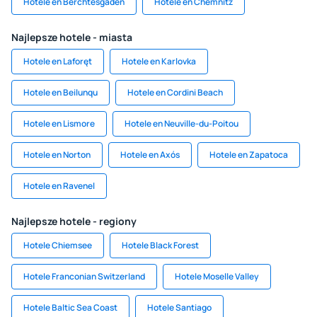
Hotele en Berchtesgaden
Hotele en Chemnitz
Najlepsze hotele - miasta
Hotele en Laforęt
Hotele en Karlovka
Hotele en Beilunqu
Hotele en Cordini Beach
Hotele en Lismore
Hotele en Neuville-du-Poitou
Hotele en Norton
Hotele en Axós
Hotele en Zapatoca
Hotele en Ravenel
Najlepsze hotele - regiony
Hotele Chiemsee
Hotele Black Forest
Hotele Franconian Switzerland
Hotele Moselle Valley
Hotele Baltic Sea Coast
Hotele Santiago