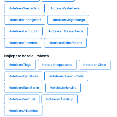
Hotele en Westerland
Hotele Westerhever
Hotele en Heringsdorf
Hotele en Magdeburgo
Hotele en Lembruch
Hotele en Trassenheide
Hotele en Chemnitz
Hotele en Röbel/Müritz
Najlepsze hotele - miasta
Hotele en Tioga
Hotele en Appelscha
Hotele en Xinjie
Hotele en Fjerritslev
Hotele en Grammichele
Hotele en East Berlin
Hotele Marienville
Hotele en Valmuel
Hotele en Ålestrup
Hotele en Alíkambos