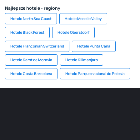
Najlepsze hotele - regiony
Hotele North Sea Coast
Hotele Moselle Valley
Hotele Black Forest
Hotele Oberstdorf
Hotele Franconian Switzerland
Hotele Punta Cana
Hotele Karst de Moravia
Hotele Kilimanjaro
Hotele Costa Barcelona
Hotele Parque nacional de Polesia