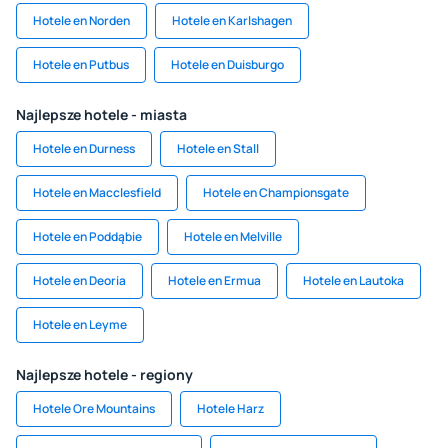
Hotele en Norden
Hotele en Karlshagen
Hotele en Putbus
Hotele en Duisburgo
Najlepsze hotele - miasta
Hotele en Durness
Hotele en Stall
Hotele en Macclesfield
Hotele en Championsgate
Hotele en Poddąbie
Hotele en Melville
Hotele en Deoria
Hotele en Ermua
Hotele en Lautoka
Hotele en Leyme
Najlepsze hotele - regiony
Hotele Ore Mountains
Hotele Harz