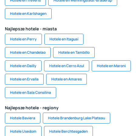
Hotele en Tréveris
Hotele en Wenningstedt-Braderup
Hotele en Karlshagen
Najlepsze hotele - miasta
Hotele en Perry
Hotele en Itaguaí
Hotele en Chandelao
Hotele en Tambillo
Hotele en Dailly
Hotele en Cerro Azul
Hotele en Maroni
Hotele en Ervalla
Hotele en Amares
Hotele en Sala Consilina
Najlepsze hotele - regiony
Hotele Baviera
Hotele Brandenburg Lake Plateau
Hotele Usedom
Hotele Berchtesgaden