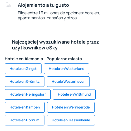
Alojamiento a tu gusto
Elige entre 1.3 millones de opciones: hoteles,
apartamentos, cabañas y otros.
Najczęściej wyszukiwane hotele przez
użytkowników eSky
Hotele en Alemania - Popularne miasta
Hotele en Zingst
Hotele en Westerland
Hotele en Grömitz
Hotele Westerhever
Hotele en Heringsdorf
Hotele en Wittmund
Hotele en Kampen
Hotele en Wernigerode
Hotele en Hörnum
Hotele en Trassenheide