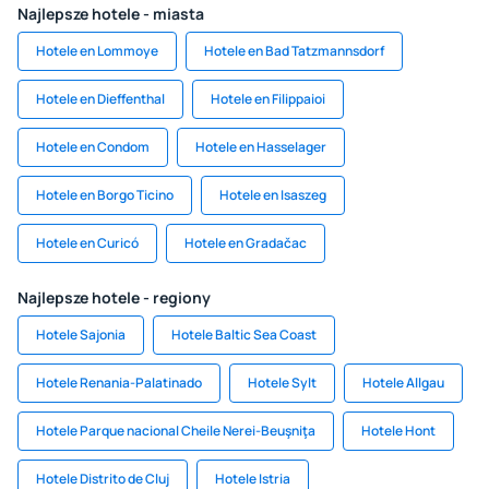
Najlepsze hotele - miasta
Hotele en Lommoye
Hotele en Bad Tatzmannsdorf
Hotele en Dieffenthal
Hotele en Filippaioi
Hotele en Condom
Hotele en Hasselager
Hotele en Borgo Ticino
Hotele en Isaszeg
Hotele en Curicó
Hotele en Gradačac
Najlepsze hotele - regiony
Hotele Sajonia
Hotele Baltic Sea Coast
Hotele Renania-Palatinado
Hotele Sylt
Hotele Allgau
Hotele Parque nacional Cheile Nerei-Beuşniţa
Hotele Hont
Hotele Distrito de Cluj
Hotele Istria