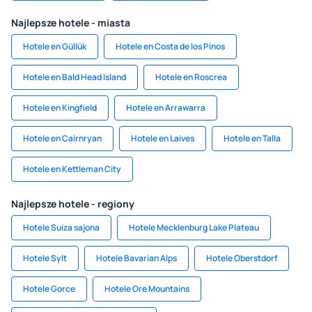
Najlepsze hotele - miasta
Hotele en Güllük
Hotele en Costa de los Pinos
Hotele en Bald Head Island
Hotele en Roscrea
Hotele en Kingfield
Hotele en Arrawarra
Hotele en Cairnryan
Hotele en Laives
Hotele en Talla
Hotele en Kettleman City
Najlepsze hotele - regiony
Hotele Suiza sajona
Hotele Mecklenburg Lake Plateau
Hotele Sylt
Hotele Bavarian Alps
Hotele Oberstdorf
Hotele Gorce
Hotele Ore Mountains