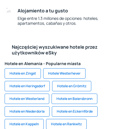
Alojamiento a tu gusto
Elige entre 1.3 millones de opciones: hoteles,
apartamentos, cabañas y otros.
Najczęściej wyszukiwane hotele przez
użytkowników eSky
Hotele en Alemania - Popularne miasta
Hotele en Zingst
Hotele Westerhever
Hotele en Heringsdorf
Hotele en Grömitz
Hotele en Westerland
Hotele en Baiersbronn
Hotele en Niederdorla
Hotele en Eckernförde
Hotele en Kappeln
Hotele en Rankwitz