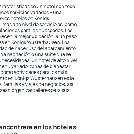
aracterísticas de un hotel con todo
unos servicios variados y una
jores hoteles en Königs
más alto nivel de servicio así como
alaciones para los huéspedes. Los
frecen la mejor ubicación, a un paso
nes en Königs Wusterhausen. Los
idad de hacer uso del aparcamiento
una habitación o una suite que se
necesidades. Un hotel de alto nivel
enú variado, zonas de bienestar
 como actividades para los más
ento en Königs Wusterhausen es la
 familias y viajes de negocios, así
ean organizar talleres para sus
encontraré en los hoteles