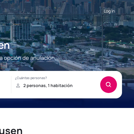
Log in
en
a opción de anulación.
ausen