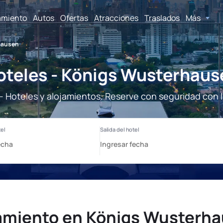
amiento
Autos
Ofertas
Atracciones
Traslados
Más
hausen
oteles - Königs Wusterhaus
 Hoteles y alojamientos. Reserve con seguridad con l
amiento en Königs Wusterh