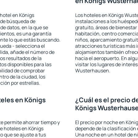
en Königs Wusterh
hotel en Königs
Los hoteles en Königs Wuste
 de búsqueda de
instalaciones a los huéspe
de datos, en la que se
gratuito, áreas de bienestar
ientos, es una garantía
habitación, centro comercia
nte lo que estás buscando.
niños, aparcamiento gratuito
ueda - selecciona el
atracciones turísticas más 
alida, añade el número de
alojamientos también ofrece
os resultados de la
hacia el aeropuerto. En al
os disponibles para las
visitar los lugares de inter
bilidad de comprobar
Wusterhausen.
ntro de la ciudad, los
ción por estrellas.
eles en Königs
¿Cuál es el precio d
Königs Wusterhaus
 te permite ahorrar tiempo y
El precio por noche en Kön
de hoteles en Königs
depende de la clasificación e
 que se ajuste a tus
Una noche en un hotel de ni