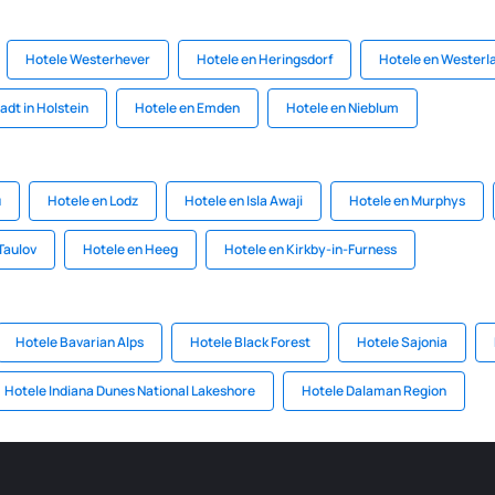
Hotele Westerhever
Hotele en Heringsdorf
Hotele en Westerl
adt in Holstein
Hotele en Emden
Hotele en Nieblum
u
Hotele en Lodz
Hotele en Isla Awaji
Hotele en Murphys
Taulov
Hotele en Heeg
Hotele en Kirkby-in-Furness
Hotele Bavarian Alps
Hotele Black Forest
Hotele Sajonia
Hotele Indiana Dunes National Lakeshore
Hotele Dalaman Region