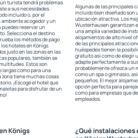
ún turista tendrá problemas
Algunas de las principales c
uste a sus necesidades.
incluido bien diseñado son 
odo incluido o, por el
ubicación atractiva. Los me
n ambiente acogedor y un
Wusterhausen garantizan el 
 puedes reservar un
una amplia variedad de inst
o. Selecciona el destino
alojamientos de alto nivel o
mprueba los métodos de pago
de las principales atraccio
 los hoteles en Königs
huéspedes tienen la posibil
 justo en las zonas en las
gratuito así como de elegir 
icas populares, también se
adapte perfectamente a sus 
multitudes. Estos son
probablemente ofrezca un m
s largas como para una
como un spa o gimnasio, así
a zona tiene muchas cosas
pequeños. El mejor alojami
torio. ¡Escoge el hotel que
opción perfecta para parejas,
maletas para disfrutar de un
como para empresas que des
smo!
empleados.
en Königs
¿Qué instalaciones 