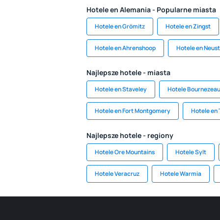
Hotele en Alemania - Popularne miasta
Hotele en Grömitz
Hotele en Zingst
Hotele en Ahrenshoop
Hotele en Neust
Najlepsze hotele - miasta
Hotele en Staveley
Hotele Bournezea
Hotele en Fort Montgomery
Hotele en 
Najlepsze hotele - regiony
Hotele Ore Mountains
Hotele Sylt
Hotele Veracruz
Hotele Warmia