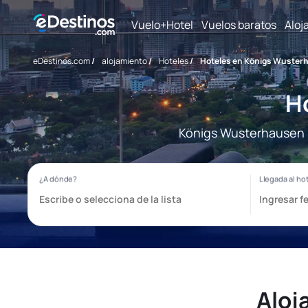
Vuelo+Hotel
Vuelos baratos
Aloj
eDestinos.com
/
alojamiento
/
Hoteles
/
Hoteles en Königs Wuster
H
Königs Wusterhausen -
Aloj