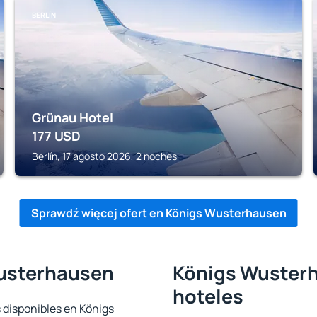
BERLÍN
Grünau Hotel
177
USD
Berlín, 17 agosto 2026, 2 noches
Sprawdź więcej ofert en Königs Wusterhausen
Wusterhausen
Königs Wusterh
hoteles
 disponibles en Königs