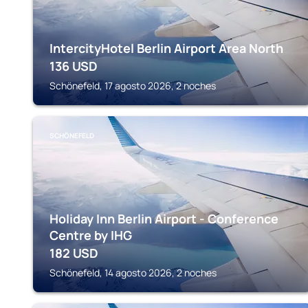
IntercityHotel Berlin Airport Area North
136
USD
Schönefeld, 17 agosto 2026, 2 noches
SCHÖNEFELD
Holiday Inn Berlin Airport - Conference
Centre by IHG
182
USD
Schönefeld, 14 agosto 2026, 2 noches