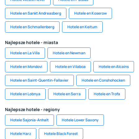
Hotele en Sankt Andreasberg
Hotele en Koserow
Hotele en Schmallenberg
Hotele en Keitum
Najlepsze hotele - miasta
Hotele en La Villa
Hotele en Newman
Hotele en Mondovi
Hotele en Vilaboa
Hotele en Alcains
Hotele en Saint-Quentin-Fallavier
Hotele en Conshohocken
Hotele en Lobnya
Hotele en Serra
Hotele en Trofa
Najlepsze hotele - regiony
Hotele Sajonia-Anhalt
Hotele Lower Saxony
Hotele Harz
Hotele Black Forest