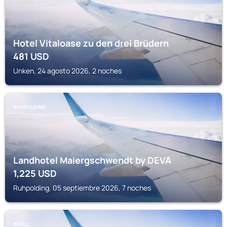
Hotel Vitaloase zu den drei Brüdern
481
USD
Unken, 24 agosto 2026, 2 noches
RUHPOLDING
Landhotel Maiergschwendt by DEVA
1,225
USD
Ruhpolding, 05 septiembre 2026, 7 noches
INZELL