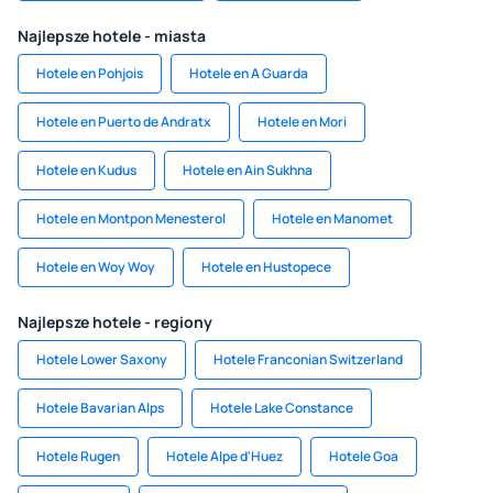
Najlepsze hotele - miasta
Hotele en Pohjois
Hotele en A Guarda
Hotele en Puerto de Andratx
Hotele en Mori
Hotele en Kudus
Hotele en Ain Sukhna
Hotele en Montpon Menesterol
Hotele en Manomet
Hotele en Woy Woy
Hotele en Hustopece
Najlepsze hotele - regiony
Hotele Lower Saxony
Hotele Franconian Switzerland
Hotele Bavarian Alps
Hotele Lake Constance
Hotele Rugen
Hotele Alpe d'Huez
Hotele Goa