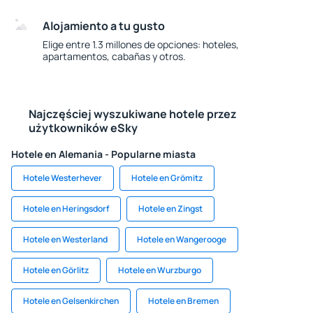
Alojamiento a tu gusto
Elige entre 1.3 millones de opciones: hoteles,
apartamentos, cabañas y otros.
Najczęściej wyszukiwane hotele przez
użytkowników eSky
Hotele en Alemania - Popularne miasta
Hotele Westerhever
Hotele en Grömitz
Hotele en Heringsdorf
Hotele en Zingst
Hotele en Westerland
Hotele en Wangerooge
Hotele en Görlitz
Hotele en Wurzburgo
Hotele en Gelsenkirchen
Hotele en Bremen