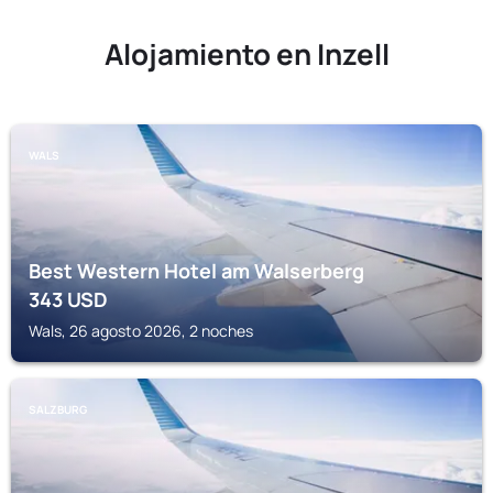
Alojamiento en Inzell
WALS
Best Western Hotel am Walserberg
343
USD
Wals, 26 agosto 2026, 2 noches
SALZBURG