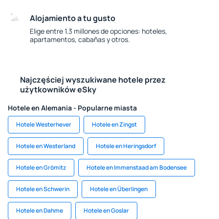
Alojamiento a tu gusto
Elige entre 1.3 millones de opciones: hoteles,
apartamentos, cabañas y otros.
Najczęściej wyszukiwane hotele przez
użytkowników eSky
Hotele en Alemania - Popularne miasta
Hotele Westerhever
Hotele en Zingst
Hotele en Westerland
Hotele en Heringsdorf
Hotele en Grömitz
Hotele en Immenstaad am Bodensee
Hotele en Schwerin
Hotele en Überlingen
Hotele en Dahme
Hotele en Goslar