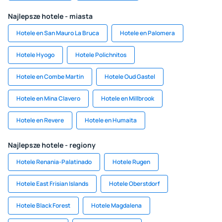
Najlepsze hotele - miasta
Hotele en San Mauro La Bruca
Hotele en Palomera
Hotele Hyogo
Hotele Polichnitos
Hotele en Combe Martin
Hotele Oud Gastel
Hotele en Mina Clavero
Hotele en Millbrook
Hotele en Revere
Hotele en Humaita
Najlepsze hotele - regiony
Hotele Renania-Palatinado
Hotele Rugen
Hotele East Frisian Islands
Hotele Oberstdorf
Hotele Black Forest
Hotele Magdalena