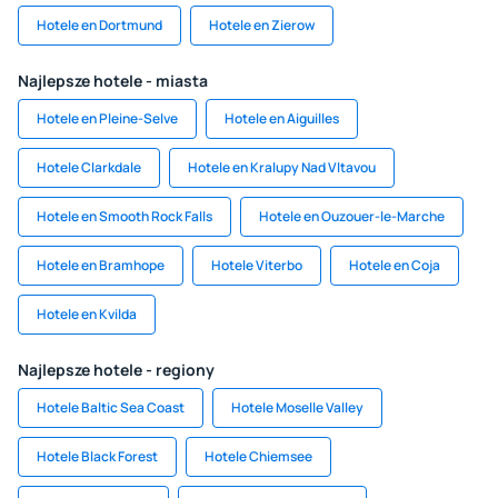
Hotele en Dortmund
Hotele en Zierow
Najlepsze hotele - miasta
Hotele en Pleine-Selve
Hotele en Aiguilles
Hotele Clarkdale
Hotele en Kralupy Nad Vltavou
Hotele en Smooth Rock Falls
Hotele en Ouzouer-le-Marche
Hotele en Bramhope
Hotele Viterbo
Hotele en Coja
Hotele en Kvilda
Najlepsze hotele - regiony
Hotele Baltic Sea Coast
Hotele Moselle Valley
Hotele Black Forest
Hotele Chiemsee