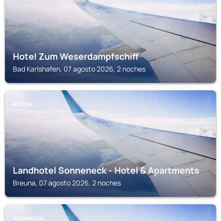
Hotel Zum Weserdampfschiff
Bad Karlshafen, 07 agosto 2026, 2 noches
BREUNA
Landhotel Sonneneck - Hotel & Apartments
Breuna, 07 agosto 2026, 2 noches
WOLFHAGEN