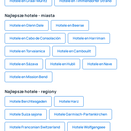
Hotele en Graal-Müritz
Hotele en Timmendorfer Strand
Najlepsze hotele - miasta
Hotele en Glenn Dale
Hotele en Beerse
Hotele en Cabo de Consolación
Hotele en Harriman
Hotele en Torvaianica
Hotele en Camboulit
Hotele en Sázava
Hotele en Hubli
Hotele en Nave
Hotele en Mission Bend
Najlepsze hotele - regiony
Hotele Berchtesgaden
Hotele Harz
Hotele Suiza sajona
Hotele Garmisch-Partenkirchen
Hotele Franconian Switzerland
Hotele Wolfgangsee