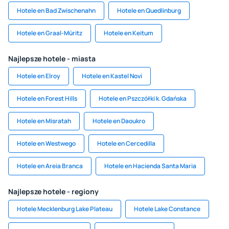
Hotele en Bad Zwischenahn
Hotele en Quedlinburg
Hotele en Graal-Müritz
Hotele en Keitum
Najlepsze hotele - miasta
Hotele en Elroy
Hotele en Kastel Novi
Hotele en Forest Hills
Hotele en Pszczółki k. Gdańska
Hotele en Misratah
Hotele en Daoukro
Hotele en Westwego
Hotele en Cercedilla
Hotele en Areia Branca
Hotele en Hacienda Santa Maria
Najlepsze hotele - regiony
Hotele Mecklenburg Lake Plateau
Hotele Lake Constance