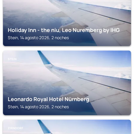
Holiday Inn - the niu, Leo Nuremberg by IHG
Stein, 14 agosto 2026, 2 noches
STEIN
Leonardo Royal Hotel Nürnberg
Stein, 14 agosto 2026, 2 noches
ZIRNDORF