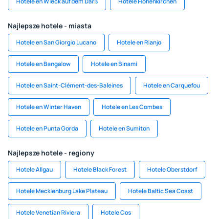
Hotele en Wieck auf dem Darß
Hotele Hohenkirchen
Najlepsze hotele - miasta
Hotele en San Giorgio Lucano
Hotele en Rianjo
Hotele en Bangalow
Hotele en Binami
Hotele en Saint-Clément-des-Baleines
Hotele en Carquefou
Hotele en Winter Haven
Hotele en Les Combes
Hotele en Punta Gorda
Hotele en Sumiton
Najlepsze hotele - regiony
Hotele Allgau
Hotele Black Forest
Hotele Oberstdorf
Hotele Mecklenburg Lake Plateau
Hotele Baltic Sea Coast
Hotele Venetian Riviera
Hotele Cos