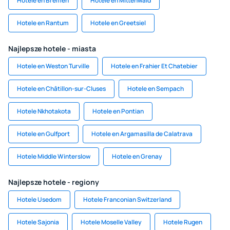
Hotele en Bremen
Hotele en Mittenwald
Hotele en Rantum
Hotele en Greetsiel
Najlepsze hotele - miasta
Hotele en Weston Turville
Hotele en Frahier Et Chatebier
Hotele en Châtillon-sur-Cluses
Hotele en Sempach
Hotele Nkhotakota
Hotele en Pontian
Hotele en Gulfport
Hotele en Argamasilla de Calatrava
Hotele Middle Winterslow
Hotele en Grenay
Najlepsze hotele - regiony
Hotele Usedom
Hotele Franconian Switzerland
Hotele Sajonia
Hotele Moselle Valley
Hotele Rugen