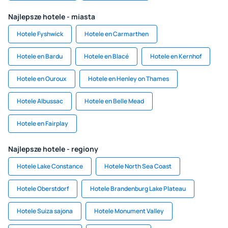
Najlepsze hotele - miasta
Hotele Fyshwick
Hotele en Carmarthen
Hotele en Bardu
Hotele en Blacé
Hotele en Kernhof
Hotele en Ouroux
Hotele en Henley on Thames
Hotele Albussac
Hotele en Belle Mead
Hotele en Fairplay
Najlepsze hotele - regiony
Hotele Lake Constance
Hotele North Sea Coast
Hotele Oberstdorf
Hotele Brandenburg Lake Plateau
Hotele Suiza sajona
Hotele Monument Valley