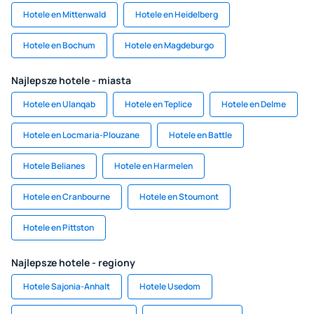
Hotele en Mittenwald
Hotele en Heidelberg
Hotele en Bochum
Hotele en Magdeburgo
Najlepsze hotele - miasta
Hotele en Ulanqab
Hotele en Teplice
Hotele en Delme
Hotele en Locmaria-Plouzane
Hotele en Battle
Hotele Belianes
Hotele en Harmelen
Hotele en Cranbourne
Hotele en Stoumont
Hotele en Pittston
Najlepsze hotele - regiony
Hotele Sajonia-Anhalt
Hotele Usedom