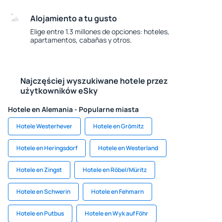
Alojamiento a tu gusto
Elige entre 1.3 millones de opciones: hoteles,
apartamentos, cabañas y otros.
Najczęściej wyszukiwane hotele przez
użytkowników eSky
Hotele en Alemania - Popularne miasta
Hotele Westerhever
Hotele en Grömitz
Hotele en Heringsdorf
Hotele en Westerland
Hotele en Zingst
Hotele en Röbel/Müritz
Hotele en Schwerin
Hotele en Fehmarn
Hotele en Putbus
Hotele en Wyk auf Föhr