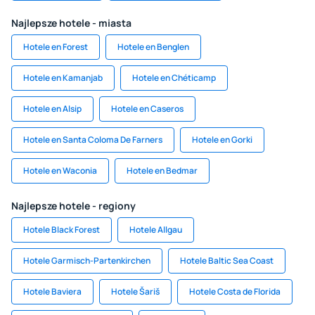
Najlepsze hotele - miasta
Hotele en Forest
Hotele en Benglen
Hotele en Kamanjab
Hotele en Chéticamp
Hotele en Alsip
Hotele en Caseros
Hotele en Santa Coloma De Farners
Hotele en Gorki
Hotele en Waconia
Hotele en Bedmar
Najlepsze hotele - regiony
Hotele Black Forest
Hotele Allgau
Hotele Garmisch-Partenkirchen
Hotele Baltic Sea Coast
Hotele Baviera
Hotele Šariš
Hotele Costa de Florida