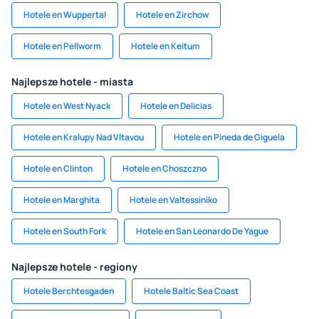
Hotele en Wuppertal
Hotele en Zirchow
Hotele en Pellworm
Hotele en Keitum
Najlepsze hotele - miasta
Hotele en West Nyack
Hotele en Delicias
Hotele en Kralupy Nad Vltavou
Hotele en Pineda de Giguela
Hotele en Clinton
Hotele en Choszczno
Hotele en Marghita
Hotele en Valtessiniko
Hotele en South Fork
Hotele en San Leonardo De Yague
Najlepsze hotele - regiony
Hotele Berchtesgaden
Hotele Baltic Sea Coast